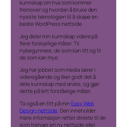
kunnskap om hva som kommer
fremover og hvordan å bruke den
nyeste teknologien til å skape en
bedre WordPress nettside.
Jeg deler min kunnskap videre på
flere forskjellige måter. Til
nybegynnere, de som kan litt og til
de som kan mye.
Jeg har jobbet som media lærer i
videregående og liker godt det å
dele kunnskap med andre, og gjør
dette på lett forståelige måter.
Ta også en titt på min
Easy Web
Design nettside
. Den inneholder
mere informasjon rettet direkte til de
som trenger en ny nettside eller